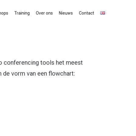
hops
Training
Over ons
Nieuws
Contact
o conferencing tools het meest
 in de vorm van een flowchart: