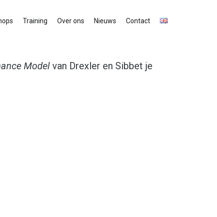
hops
Training
Over ons
Nieuws
Contact
mance Model
van Drexler en Sibbet je