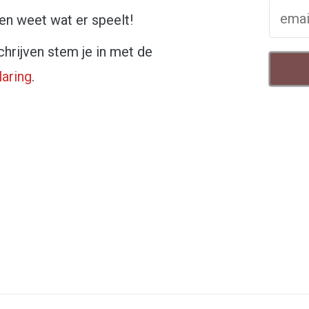
n en weet wat er speelt!
chrijven stem je in met de
laring
.